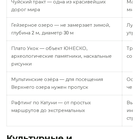
Чуйский тракт — одна из красивейших
Марш
дорог мира
мног
Гейзерное озеро — не замерзает зимой,
Лучш
глубина 2 м, диаметр 30 м
утро
Плато Укок — объект ЮНЕСКО,
Треб
археологические памятники, наскальные
сопр
рисунки
Мультинские озёра — для посещения
Офор
Верхнего озера нужен пропуск
чере
Рафтинг по Катуни — от простых
Выби
маршрутов до экстремальных
инст
стра
Культурные и