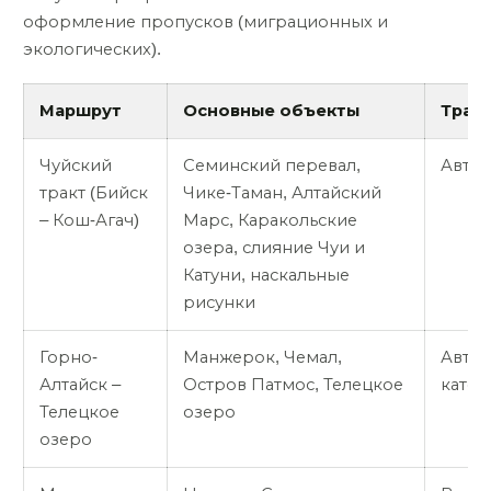
оформление пропусков (миграционных и
экологических).
Маршрут
Основные объекты
Тран
Чуйский
Семинский перевал,
Авто,
тракт (Бийск
Чике-Таман, Алтайский
– Кош-Агач)
Марс, Каракольские
озера, слияние Чуи и
Катуни, наскальные
рисунки
Горно-
Манжерок, Чемал,
Авто,
Алтайск –
Остров Патмос, Телецкое
катер
Телецкое
озеро
озеро