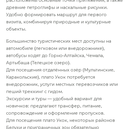
расположены основные точки притяжения, а также
древние петроглифы и наскальные рисунки.
Удобно формировать маршрут для первого
визита, комбинируя природные и культурные
объекты.
Большинство туристических мест доступны на
автомобиле (легковом или внедорожнике),
автобусы ходят до Горно-Алтайска, Чемала,
Артыбаша (Телецкое озеро).
Для посещения отдалённых озёр (Мультинские,
Каракольские), плато Укок потребуется
внедорожник, услуги местных перевозчиков или
пеший треккинг с гидом.
Экскурсии и туры — удобный вариант для
новичков: предлагают трансфер, питание,
сопровождение и оформление пропусков.
Для посещения плато Укок, некоторых районов
Белухи и приграничных зон обязательно