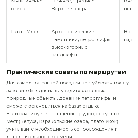
Мультинские
Нижнее, Среднее,
Внед
озера
Верхнее озёра
пешк
Плато Укок
Археологические
Внед
памятники, петроглифы,
гид
высокогорные
ландшафты
Практические советы по маршрутам
Для самостоятельной поездки по Чуйскому тракту
заложите 5–7 дней: вы увидите основные
природные объекты, древние петроглифы и
сможете остановиться на базах отдыха.
Если планируете посещение труднодоступных
мест (Белуха, Каракольские озера, плато Укок),
учитывайте необходимость сопровождения и
дополнительного времени.