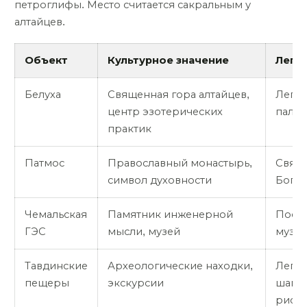
петроглифы. Место считается сакральным у
алтайцев.
Объект
Культурное значение
Леге
Белуха
Священная гора алтайцев,
Леген
центр эзотерических
пало
практик
Патмос
Православный монастырь,
Связь
символ духовности
Богос
Чемальская
Памятник инженерной
Постр
ГЭС
мысли, музей
музе
Тавдинские
Археологические находки,
Леген
пещеры
экскурсии
шаман
рису