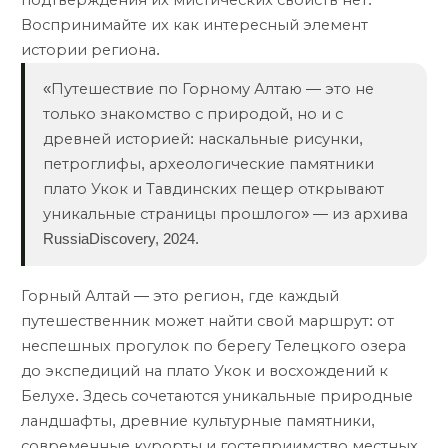
подтверждения их мистических свойств нет.
Воспринимайте их как интересный элемент
истории региона.
«Путешествие по Горному Алтаю — это не
только знакомство с природой, но и с
древней историей: наскальные рисунки,
петроглифы, археологические памятники
плато Укок и Тавдинских пещер открывают
уникальные страницы прошлого» — из архива
RussiaDiscovery, 2024.
Горный Алтай — это регион, где каждый
путешественник может найти свой маршрут: от
неспешных прогулок по берегу Телецкого озера
до экспедиций на плато Укок и восхождений к
Белухе. Здесь сочетаются уникальные природные
ландшафты, древние культурные памятники,
современные курорты и гостеприимство местных