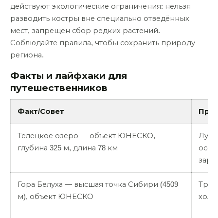
действуют экологические ограничения: нельзя
разводить костры вне специально отведённых
мест, запрещён сбор редких растений.
Соблюдайте правила, чтобы сохранить природу
региона.
Факты и лайфхаки для
путешественников
Факт/Совет
При
Телецкое озеро — объект ЮНЕСКО,
Лучш
глубина 325 м, длина 78 км
осен
зара
Гора Белуха — высшая точка Сибири (4509
Треб
м), объект ЮНЕСКО
холо