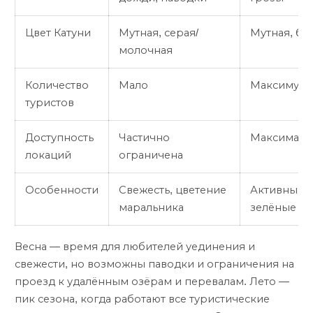
Цвет Катуни
Мутная, серая/
Мутная, бу
молочная
Количество
Мало
Максимум
туристов
Доступность
Частично
Максималь
локаций
ограничена
Особенности
Свежесть, цветение
Активный о
маральника
зелёные лу
Весна — время для любителей уединения и
свежести, но возможны паводки и ограничения на
проезд к удалённым озёрам и перевалам. Лето —
пик сезона, когда работают все туристические