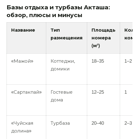
Базы отдыха и турбазы Акташа:
обзор, плюсы и минусы
Название
Тип
Площадь
Коли
размещения
номера
комн
(м²)
«Мажой»
Коттеджи,
18–35
1–2
домики
«Сартакпай»
Гостевые
12–25
1
дома
«Чуйская
Турбаза
20–40
2–3
долина»