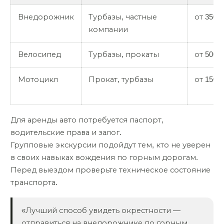
Внедорожник
Турбазы, частные
от 3500
компании
Велосипед
Турбазы, прокаты
от 500 
Мотоцикл
Прокат, турбазы
от 1500
Для аренды авто потребуется паспорт,
водительские права и залог.
Групповые экскурсии подойдут тем, кто не уверен
в своих навыках вождения по горным дорогам.
Перед выездом проверьте техническое состояние
транспорта.
«Лучший способ увидеть окрестности —
отправиться на внедорожнике по горным