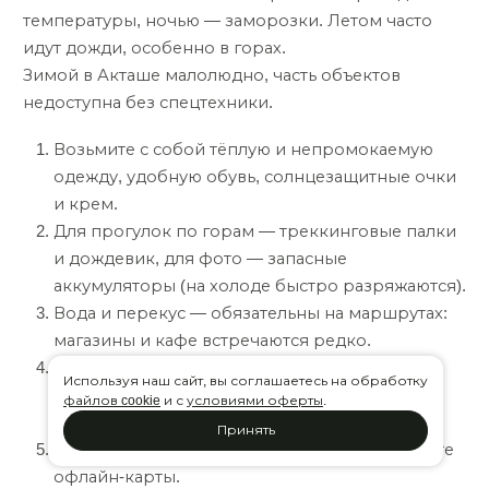
температуры, ночью — заморозки. Летом часто
идут дожди, особенно в горах.
Зимой в Акташе малолюдно, часть объектов
недоступна без спецтехники.
Возьмите с собой тёплую и непромокаемую
одежду, удобную обувь, солнцезащитные очки
и крем.
Для прогулок по горам — треккинговые палки
и дождевик, для фото — запасные
аккумуляторы (на холоде быстро разряжаются).
Вода и перекус — обязательны на маршрутах:
магазины и кафе встречаются редко.
Планируйте маршрут заранее, учитывайте
Используя наш сайт, вы соглашаетесь на обработку
протяжённость и сложность, сообщайте
файлов cookie
и с
условиями оферты
.
близким о своих планах.
Принять
В горах часто нет мобильной связи — скачайте
офлайн-карты.