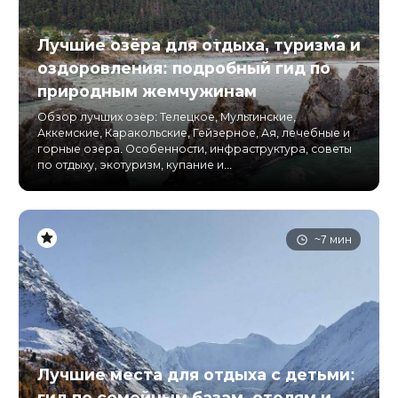
Лучшие озёра для отдыха, туризма и
оздоровления: подробный гид по
природным жемчужинам
Обзор лучших озёр: Телецкое, Мультинские,
Аккемские, Каракольские, Гейзерное, Ая, лечебные и
горные озёра. Особенности, инфраструктура, советы
по отдыху, экотуризм, купание и...
~7 мин
Лучшие места для отдыха с детьми:
гид по семейным базам, отелям и