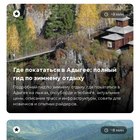
~9 мин
Где покататься в Адыгее: полный
гид по зимнему отдыху
Подробный гид по зимнему отдыху: где покататься в
Адыгее на лыжах, сноуборде и тюбинге, актуальные
цены, описание трасс и инфраструктуры, советы для
новичков и опытных райдеров.
~8 мин