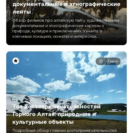
документальные и этнографические
ленты
Обзор фильмов про алтайскую тайгу: художественные,
документальные и этнографические картины о
природе, культуре и приключениях. Узнайте о
ключевых локациях, сюжетах и интересных...
~7 мин
Топ достопримечательностей
Горного Алтая: природные и
культурные объекты
Подробный обзор главных достопримечательностей