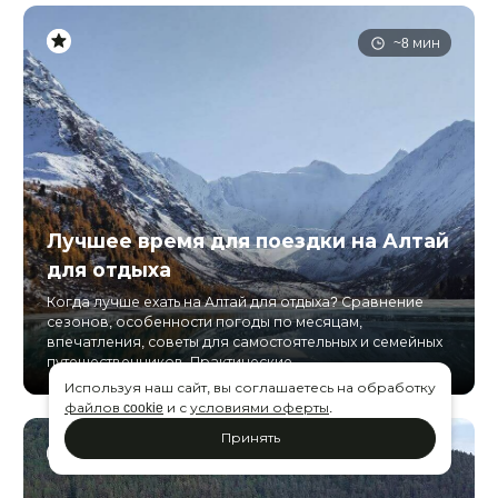
~8 мин
Лучшее время для поездки на Алтай
для отдыха
Когда лучше ехать на Алтай для отдыха? Сравнение
сезонов, особенности погоды по месяцам,
впечатления, советы для самостоятельных и семейных
путешественников. Практические...
Используя наш сайт, вы соглашаетесь на обработку
файлов cookie
и с
условиями оферты
.
Принять
~7 мин