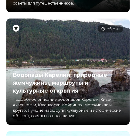
советы для путешественников.
~8 мин
Водопады Карелии: природные
жемчужины, маршруты и
культурные открытия
Подробное описание водопадов Карелии: Кивач,
Ахвенкоски, Юканкоски, Койриноя, Метсямикли и
других. Лучшие маршруты, культурные и исторические
объекты, советы по посещению,...