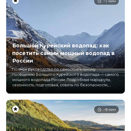
~7 мин
Большой Курейский водопад: как
посетить самый мощный водопад в
России
Полное руководство по самостоятельному
посещению Большого Курейского водопада — самого
мощного водопада России. Подробные маршруты,
сезонность, подготовка, советы по безопасности,...
~8 мин