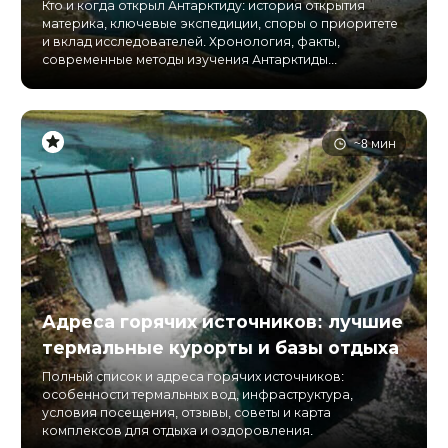
Кто и когда открыл Антарктиду: история открытия
материка, ключевые экспедиции, споры о приоритете
и вклад исследователей. Хронология, факты,
современные методы изучения Антарктиды...
~8 мин
Адреса горячих источников: лучшие
термальные курорты и базы отдыха
Полный список и адреса горячих источников:
особенности термальных вод, инфраструктура,
условия посещения, отзывы, советы и карта
комплексов для отдыха и оздоровления.