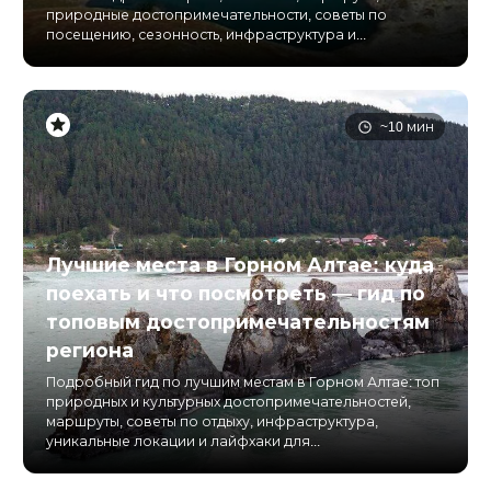
природные достопримечательности, советы по
посещению, сезонность, инфраструктура и...
~10 мин
Лучшие места в Горном Алтае: куда
поехать и что посмотреть — гид по
топовым достопримечательностям
региона
Подробный гид по лучшим местам в Горном Алтае: топ
природных и культурных достопримечательностей,
маршруты, советы по отдыху, инфраструктура,
уникальные локации и лайфхаки для...